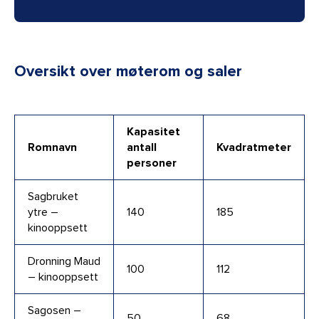
Oversikt over møterom og saler
Kapasitet
Romnavn
antall
Kvadratmeter
personer
Sagbruket
ytre –
140
185
kinooppsett
Dronning Maud
100
112
– kinooppsett
Sagosen –
50
68