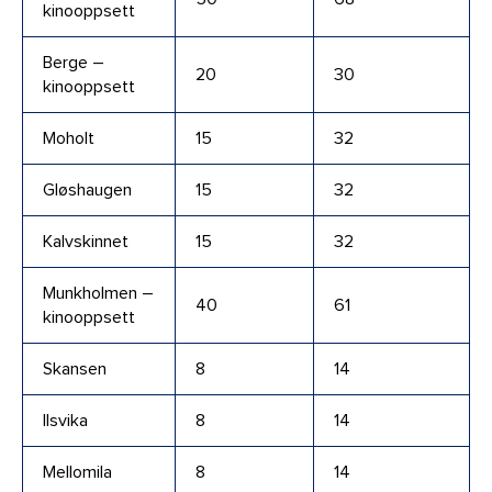
kinooppsett
Berge –
20
30
kinooppsett
Moholt
15
32
Gløshaugen
15
32
Kalvskinnet
15
32
Munkholmen –
40
61
kinooppsett
Skansen
8
14
Ilsvika
8
14
Mellomila
8
14