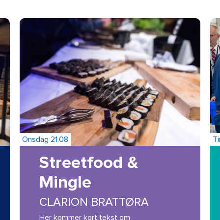
Onsdag 21.08
T
Streetfood &
Mingle
CLARION BRATTØRA
Her kommer kort tekst om