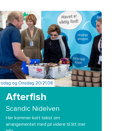
irsdag og Onsdag 20/21.08
Afterfish
Scandic Nidelven
Her kommer kort tekst om
arrangementet med pil videre til litt mer
info…