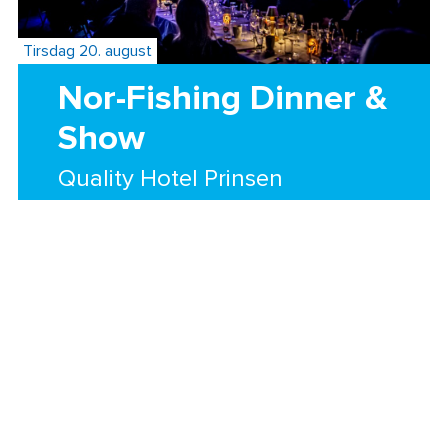
Tirsdag 20. august
Nor-Fishing Dinner &
Show
Quality Hotel Prinsen
Opplev Norges beste Queen-show på Nor-
Fishing Dinner & show. Nyt en tre-retters meny
med sesongens beste råvarer sammen med
Åge Sten Nilsen når han gjør ett av sine mest
populære sceneshow.