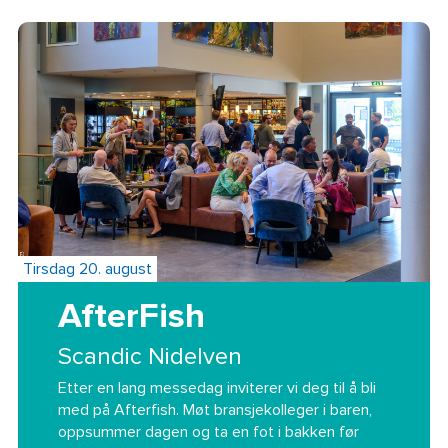
Tirsdag 20. august
AfterFish
Scandic Nidelven
Etter en lang messedag inviterer vi deg til å bli
med på Afterfish. Møt bransjekolleger i baren,
oppsummer dagen og ta en fot i bakken før