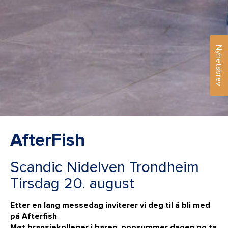
Nyhetsbrev
AfterFish
Scandic Nidelven Trondheim
Tirsdag 20. august
Etter en lang messedag inviterer vi deg til å bli med
på Afterfish
.
Møt bransjekolleger i baren, oppsummer dagen og ta