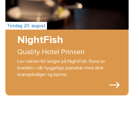
Tirsdag 20. august
NightFish
Quality Hotel Prinsen
Lev natten litt lengre på NightFish. Rund av
kvelden i vår hyggelige pianobar med dine
bransjekollger og kjente.