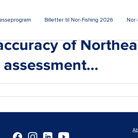
esseprogram
Billetter til Nor-Fishing 2026
Nor-
accuracy of Northeas
k assessment…
Ab