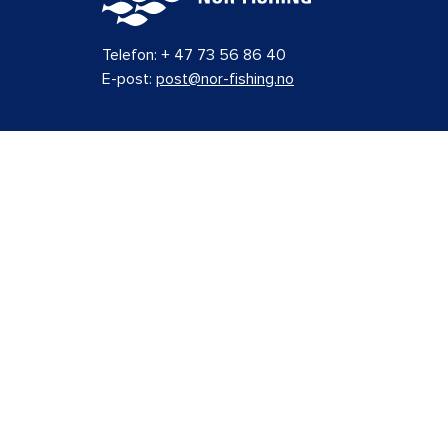
Telefon:
+ 47 73 56 86 40
E-post:
post@nor-fishing.no