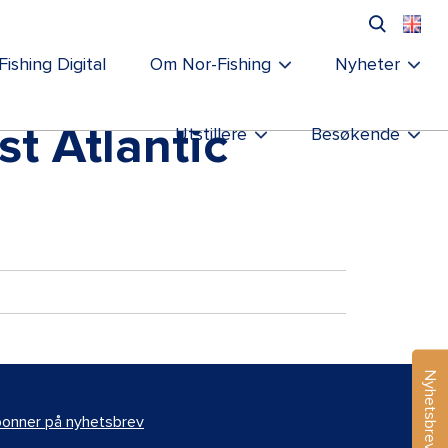
Fishing Digital
Om Nor-Fishing
Nyheter
t Atlantic
Utstillere
Besøkende
Nyhetsbrev
onner på nyhetsbrev