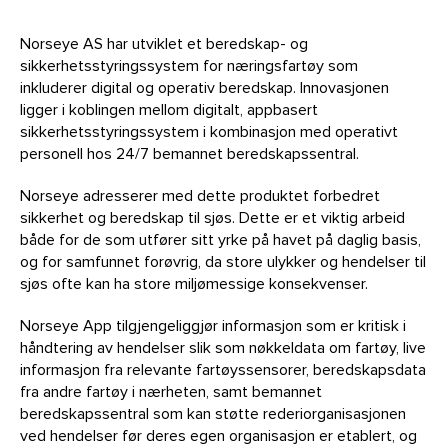
Norseye AS har utviklet et beredskap- og
sikkerhetsstyringssystem for næringsfartøy som
inkluderer digital og operativ beredskap. Innovasjonen
ligger i koblingen mellom digitalt, appbasert
sikkerhetsstyringssystem i kombinasjon med operativt
personell hos 24/7 bemannet beredskapssentral.
Norseye adresserer med dette produktet forbedret
sikkerhet og beredskap til sjøs. Dette er et viktig arbeid
både for de som utfører sitt yrke på havet på daglig basis,
og for samfunnet forøvrig, da store ulykker og hendelser til
sjøs ofte kan ha store miljømessige konsekvenser.
Norseye App tilgjengeliggjør informasjon som er kritisk i
håndtering av hendelser slik som nøkkeldata om fartøy, live
informasjon fra relevante fartøyssensorer, beredskapsdata
fra andre fartøy i nærheten, samt bemannet
beredskapssentral som kan støtte rederiorganisasjonen
ved hendelser før deres egen organisasjon er etablert, og