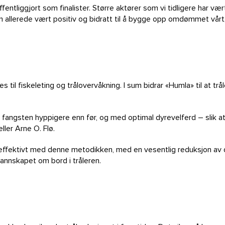
ffentliggjort som finalister. Større aktører som vi tidligere har v
n allerede vært positiv og bidratt til å bygge opp omdømmet vårt, 
til fiskeleting og trålovervåkning. I sum bidrar «Humla» til at trål
 fangsten hyppigere enn før, og med optimal dyrevelferd – slik at
eller Arne O. Flø.
r effektivt med denne metodikken, med en vesentlig reduksjon av da
mannskapet om bord i tråleren.