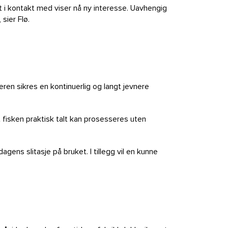
ært i kontakt med viser nå ny interesse. Uavhengig
sier Flø.
eren sikres en kontinuerlig og langt jevnere
 fisken praktisk talt kan prosesseres uten
gens slitasje på bruket. I tillegg vil en kunne