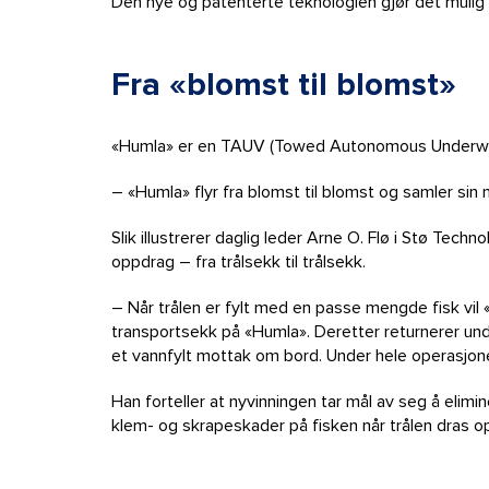
Den nye og patenterte teknologien gjør det mulig å
Fra «blomst til blomst»
«Humla» er en TAUV (Towed Autonomous Underwater
– «Humla» flyr fra blomst til blomst og samler sin 
Slik illustrerer daglig leder Arne O. Flø i Stø Te
oppdrag – fra trålsekk til trålsekk.
– Når trålen er fylt med en passe mengde fisk vil 
transportsekk på «Humla». Deretter returnerer und
et vannfylt mottak om bord. Under hele operasjone
Han forteller at nyvinningen tar mål av seg å elimi
klem- og skrapeskader på fisken når trålen dras 