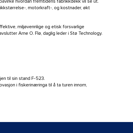
påvirke hvordan fremtidens fabrikkdekk vil se ut.
rikkstørrelse-, motorkraft-, og kostnader, økt
ffektive, miljøvennlige og etisk forsvarlige
vslutter Arne O. Flø, daglig leder i Stø Technology.
en til sin stand F-523.
asjon i fiskerinæringa til å ta turen innom,