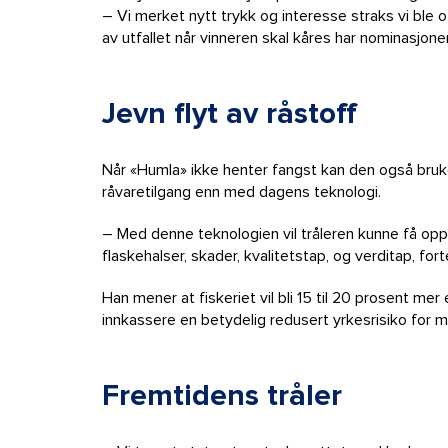
– Vi merket nytt trykk og interesse straks vi ble o
av utfallet når vinneren skal kåres har nominasjone
Jevn flyt av råstoff
Når «Humla» ikke henter fangst kan den også brukes 
råvaretilgang enn med dagens teknologi.
– Med denne teknologien vil tråleren kunne få opp
flaskehalser, skader, kvalitetstap, og verditap, fort
Han mener at fiskeriet vil bli 15 til 20 prosent me
innkassere en betydelig redusert yrkesrisiko for 
Fremtidens tråler