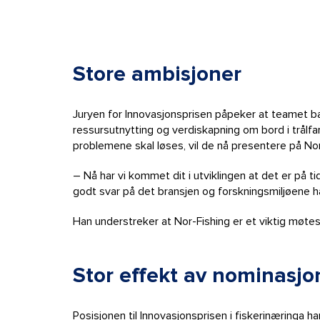
Store ambisjoner
Juryen for Innovasjonsprisen påpeker at teamet bak
ressursutnytting og verdiskapning om bord i trålfa
problemene skal løses, vil de nå presentere på Nor
– Nå har vi kommet dit i utviklingen at det er på
godt svar på det bransjen og forskningsmiljøene har
Han understreker at Nor-Fishing er et viktig møte
Stor effekt av nominasj
Posisjonen til Innovasjonsprisen i fiskerinæringa h