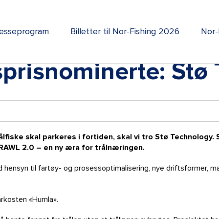
esseprogram
Billetter til Nor-Fishing 2026
Nor-
prisnominerte: Stø
iske skal parkeres i fortiden, skal vi tro Stø Technology. Se
RAWL 2.0 – en ny æra for trålnæringen.
ed hensyn til fartøy- og prosessoptimalisering, nye driftsformer, m
arkosten «Humla».