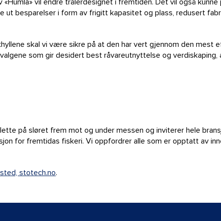
 «Humla» vil endre trålerdesignet i fremtiden. Det vil også kunne 
e ut besparelser i form av frigitt kapasitet og plass, redusert fab
tikkhyllene skal vi være sikre på at den har vert gjennom den mest e
 valgene som gir desidert best råvareutnyttelse og verdiskaping, a
 lette på sløret frem mot og under messen og inviterer hele bransj
n for fremtidas fiskeri. Vi oppfordrer alle som er opptatt av innov
sted, stotech.no
.