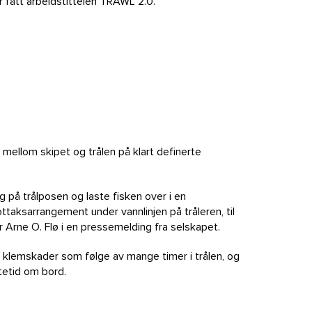
r fått arbeidstittelen TRAWL 2.0.
 mellom skipet og trålen på klart definerte
 på trålposen og laste fisken over i en
taksarrangement under vannlinjen på tråleren, til
 Arne O. Flø i en pressemelding fra selskapet.
og klemskader som følge av mange timer i trålen, og
tetid om bord.