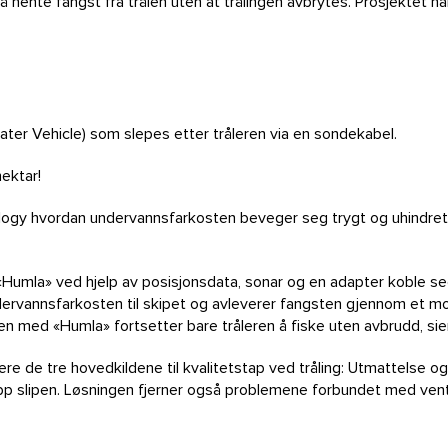
 hente fangst fra trålen uten at trålingen avbrytes. Prosjektet ha
 Vehicle) som slepes etter tråleren via en sondekabel.
nektar!
chnology hvordan undervannsfarkosten beveger seg trygt og uhindret
«Humla» ved hjelp av posisjonsdata, sonar og en adapter koble seg
ervannsfarkosten til skipet og avleverer fangsten gjennom et mot
n med «Humla» fortsetter bare tråleren å fiske uten avbrudd, sier
nere de tre hovedkildene til kvalitetstap ved tråling: Utmattelse 
opp slipen. Løsningen fjerner også problemene forbundet med ven