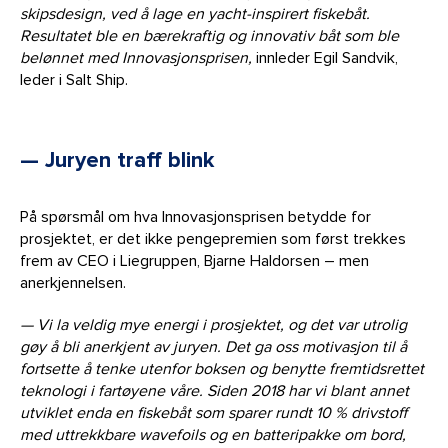
skipsdesign, ved å lage en yacht-inspirert fiskebåt.
Resultatet ble en bærekraftig og innovativ båt som ble
belønnet med Innovasjonsprisen,
innleder Egil Sandvik,
leder i Salt Ship.
— Juryen traff blink
På spørsmål om hva Innovasjonsprisen betydde for
prosjektet, er det ikke pengepremien som først trekkes
frem av CEO i Liegruppen, Bjarne Haldorsen – men
anerkjennelsen.
— Vi la veldig mye energi i prosjektet, og det var utrolig
gøy å bli anerkjent av juryen. Det ga oss motivasjon til å
fortsette å tenke utenfor boksen og benytte fremtidsrettet
teknologi i fartøyene våre. Siden 2018 har vi blant annet
utviklet enda en fiskebåt som sparer rundt 10 % drivstoff
med uttrekkbare wavefoils og en batteripakke om bord,